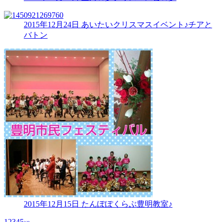
2015年12月24日
あいたいクリスマスイベント♪チアと
バトン
2015年12月15日
たんぽぽくらぶ豊明教室♪
1
2
3
4
5
›
»