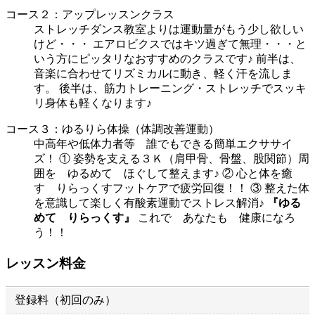
コース２：アップレッスンクラス
ストレッチダンス教室よりは運動量がもう少し欲しい
けど・・・ エアロビクスではキツ過ぎて無理・・・と
いう方にピッタリなおすすめのクラスです♪ 前半は、
音楽に合わせてリズミカルに動き、軽く汗を流しま
す。 後半は、筋力トレーニング・ストレッチでスッキ
リ身体も軽くなります♪
コース３：ゆるりら体操（体調改善運動）
中高年や低体力者等 誰でもできる簡単エクササイ
ズ！ ① 姿勢を支える３Ｋ（肩甲骨、骨盤、股関節）周
囲を ゆるめて ほぐして整えます♪ ② 心と体を癒
す りらっくすフットケアで疲労回復！！ ③ 整えた体
を意識して楽しく有酸素運動でストレス解消♪
『ゆる
めて りらっくす』
これで あなたも 健康になろ
う！！
レッスン料金
登録料（初回のみ）