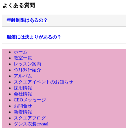
よくある質問
年齢制限はあるの？
ありません。楽しみたい方・興味がある方なら大歓
服装には決まりがあるの？
迎！
ありません。動きやすい服装なら何でもOKです。
現在のところは、５０歳代～７０歳代の方が多いよ
ホーム
パンツスタイルにTシャツという方が多いようで
うです。もちろんお若い方も大歓迎です！！
教室一覧
す。
レッスン案内
ｲﾝｽﾄﾗｸﾀｰ紹介
もちろん レオタードでもOK！持ち物は、お茶とバ
アルバム
スタオルと室内シューズだけです。
スクエアイベントのお知らせ
採用情報
会社情報
CEOメッセージ
お問合せ
新着情報
スクエアブログ
ダンス衣装crystal