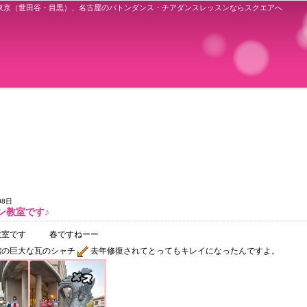
東京（世田谷・目黒）、名古屋のバトンダンス・チアダンスレッスンならスクエアへ
08日
ン教室です♪
教室です
春ですねーー
館の巨大な瓦のシャチ
去年修復されてとってもキレイになったんですよ。