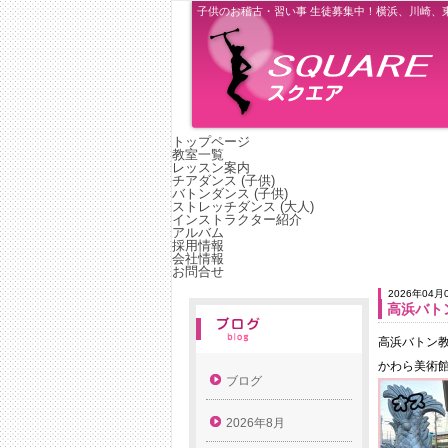
子供のお稽古・習い事 生徒募集中！横浜、川崎、
トップページ
教室一覧
レッスン案内
チアダンス (子供)
バトンダンス (子供)
ストレッチダンス (大人)
インストラクター紹介
アルバム
採用情報
会社情報
お問合せ
2026年04月
高浜バト
高浜バトン
かわら美術
ブログ
2026年8月