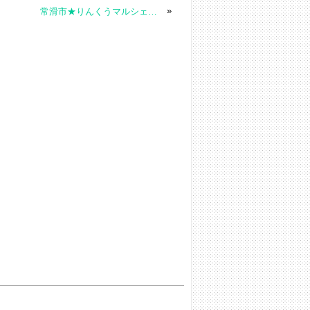
»
常滑市★りんくうマルシェで踊りました♪