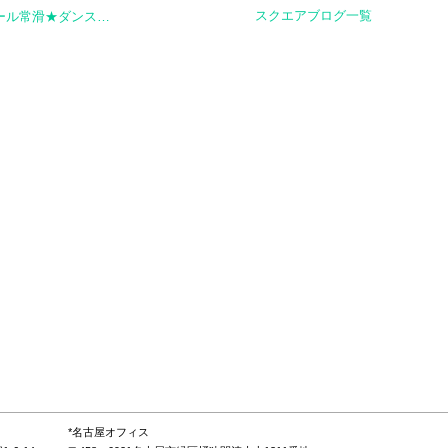
スクエアブログ一覧
イオンモール常滑★ダンスイベント参加♪
*名古屋オフィス