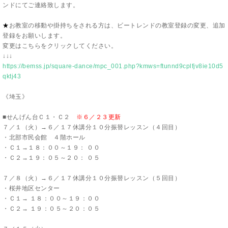
ンドにてご連絡致します。
★
お教室の移動や掛持ちをされる方は、ビートレンドの教室登録の変更、追加
登録をお願いします。
変更はこちらをクリックしてください。
↓↓↓
https://bemss.jp/square-dance/mpc_001.php?kmws=ftunnd9cplfjv8ie10d5
qktj43
《埼玉》
■せんげん台Ｃ１・Ｃ２
※６／２３更新
７／１（火）→６／１７休講分１０分振替レッスン（４回目）
・北部市民会館 ４階ホール
・Ｃ１→１８：００～１９： ００
・Ｃ２→１９：０５～２０： ０５
７／８（火）→６／１７休講分１０分振替レッスン（５回目）
・桜井地区センター
・Ｃ１→ １８：００～１９：００
・Ｃ２→ １９：０５～２０：０５