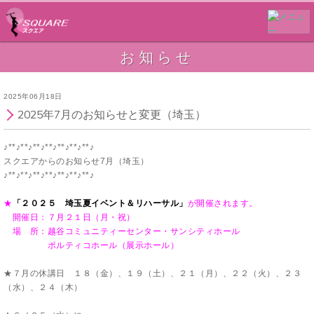
お知らせ
2025年06月18日
2025年7月のお知らせと変更（埼玉）
♪**♪**♪**♪**♪**♪**♪**♪
スクエアからのお知らせ7
月（埼玉）
♪**♪**♪**♪**♪**♪**♪**♪
★
「２０２５ 埼玉夏イベント＆リハーサル」
が開催されます。
開催日：７月２１日（月・祝）
場 所：越谷コミュニティーセンター・サンシティホール
ポルティコホール（展示ホール）
★７月の休講日 １８（金）、１９（土）、２１（月）、２２（火）、２３
（水）、２４（木）