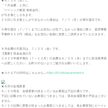
★６／２５（水）に
「７月会費」と共に
「ベーシック教室 発表会代」
が引き落としされます。
２５日に引き落としができなかった場合は、７／７（月）が再引落日です。
※再引落日（７／７）までにお支払いが完了しなかった場合に限り、延滞事務
手数料５５０円（税込）をお支払い金額に加算しご請求させていただきます。
８月会費の引落日は、７／２５（金）です。
【重要】現金会員の方
２０２５年後半期分（７～１２月）の会費を６／２５（水）までに担当指導員
へお渡しください。お釣りのないようご協力をお願いいたします。
★スクエアのSNSはこちらから→
https://lit.link/squaredance
★今月の会場変更
６／２０
現在、会場変更の決まっているお教室は下記の通りです。
下記に記載されていないお教室につきましては、現在会場変更の予定はござい
ません。
６／２０
以
降に変更が決まったお教室につきましては、各お教室別にビートレ