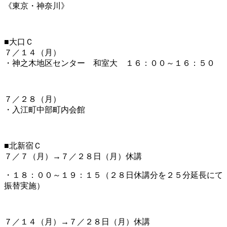
《東京・神奈川》
■大口Ｃ
７／１４（月）
・神之木地区センター 和室大 １６：００～１６：５０
７／２８
（月）
・入江町中部町内会館
■北新宿Ｃ
７／７（月）→７／２８日（月）休講
・１８：００～１９：１５（２８日休講分を２５分延長にて
振替実施）
７／１４（月）→７／２８日（月）休講