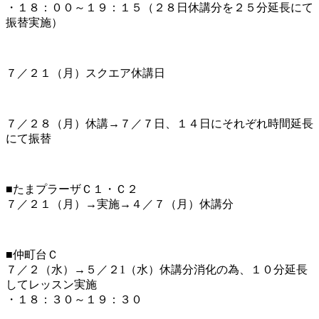
・１８：００～１９：１５（２８日休講分を２５分延長にて
振替実施）
７／２１（月）スクエア休講日
７／２８（月）休講→７／７日、１４日にそれぞれ時間延長
にて振替
■たまプラーザＣ１・Ｃ２
７／２１（月）→実施→４／７（月）休講分
■仲町台
Ｃ
７／２（水）→５／２1（水）休講分消化の為、１０分延長
してレッスン実施
・１８：３０～１９：３０