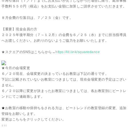
※再引落日（７／７）までにお支払いが完了しなかった場合に限り、延滞事務
手数料５５０円（税込）をお支払い金額に加算しご請求させていただきます。
８月会費の引落日は、７／２５（金）です。
【重要】現金会員の方
２０２５年後半期分（７～１２月）の会費を６／２５（水）までに担当指導員
へお渡しください。お釣りのないようご協力をお願いいたします。
★スクエアのSNSはこちらから→
https://lit.link/squaredance
★今月の会場変更
６／２０
現在、会場変更の決まっているお教室は下記の通りです。
下記に記載されていないお教室につきましては、現在会場変更の予定はござい
ません。
６／２０
以
降に変更が決まったお教室につきましては、各お教室別にビートレ
ンドにてご連絡致します。
★
お教室の移動や掛持ちをされる方は、ビートレンドの教室登録の変更、追加
登録をお願いします。
変更はこちらをクリックしてください。
↓↓↓