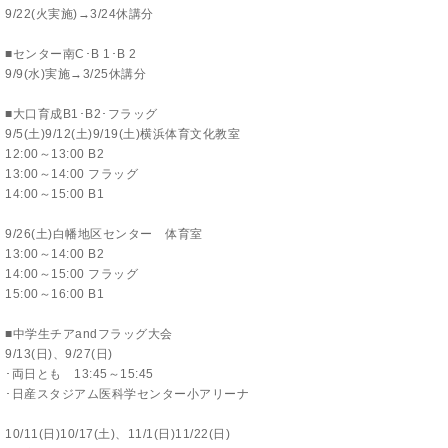
9/22(火実施)→3/24休講分
■センター南C･B 1･B 2
9/9(水)実施→3/25休講分
■大口育成B1･B2･フラッグ
9/5(土)9/12(土)9/19(土)横浜体育文化教室
12:00～13:00 B2
13:00～14:00 フラッグ
14:00～15:00 B1
9/26(土)白幡地区センター 体育室
13:00～14:00 B2
14:00～15:00 フラッグ
15:00～16:00 B1
■中学生チアandフラッグ大会
9/13(日)、9/27(日)
･両日とも 13:45～15:45
･日産スタジアム医科学センター小アリーナ
10/11(日)10/17(土)、11/1(日)11/22(日)