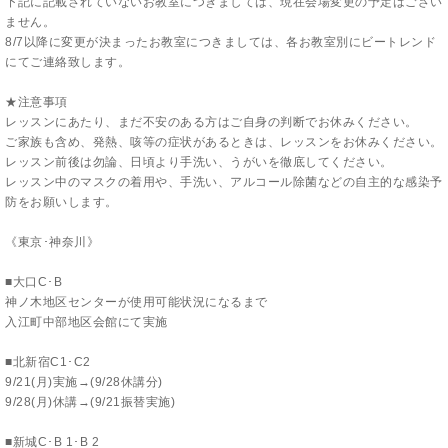
下記に記載されていないお教室につきましては、現在会場変更の予定はござい
ません。
8/7以降に変更が決まったお教室につきましては、各お教室別にビートレンド
にてご連絡致します。
★注意事項
レッスンにあたり、まだ不安のある方はご自身の判断でお休みください。
ご家族も含め、発熱、咳等の症状があるときは、レッスンをお休みください。
レッスン前後は勿論、日頃より手洗い、うがいを徹底してください。
レッスン中のマスクの着用や、手洗い、アルコール除菌などの自主的な感染予
防をお願いします。
《東京･神奈川》
■大口C･B
神ノ木地区センターが使用可能状況になるまで
入江町中部地区会館にて実施
■北新宿C1･C2
9/21(月)実施→(9/28休講分)
9/28(月)休講→(9/21振替実施)
■新城C･B 1･B 2