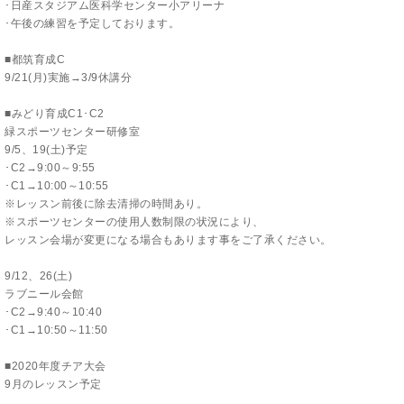
･日産スタジアム医科学センター小アリーナ
･午後の練習を予定しております。
■都筑育成C
9/21(月)実施→3/9休講分
■みどり育成C1･C2
緑スポーツセンター研修室
9/5、19(土)予定
･C2→9:00～9:55
･C1→10:00～10:55
※レッスン前後に除去清掃の時間あり。
※スポーツセンターの使用人数制限の状況により、
レッスン会場が変更になる場合もあります事をご了承ください。
9/12、26(土)
ラブニール会館
･C2→9:40～10:40
･C1→10:50～11:50
■2020年度チア大会
9月のレッスン予定