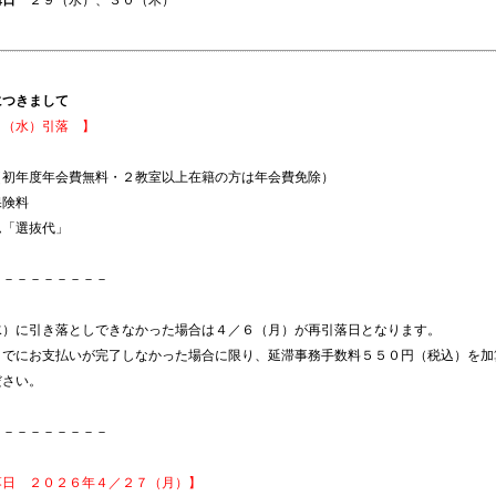
講日
２９（水）、３０（木）
につきまして
５（水）引落 】
（初年度年会費無料・２教室以上在籍の方は年会費免除）
保険料
ム「選抜代」
－－－－
－－－－－
水）に引き落としできなかった場合は４／６（月）が再引落日となります。
までにお支払いが完了しなかった場合に限り、延滞事務手数料５５０円（税込）を加
ださい。
－－－－
－－－－－
落日 ２０２６年４／２７（月）】