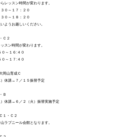
からレッスン時間が変わります。
：３０～１７：２０
：３０～１８：２０
無いようお越しいください。
・Ｃ２
レッスン時間が変わります。
５０～１６:４０
５０～１７:４０
大岡山育成Ｃ
水）休講→７／１５振替予定
・Ｂ
火）休講→６／２（火）振替実施予定
Ｃ１・Ｃ２
中山ラブニール会館となります。
Ｃ２