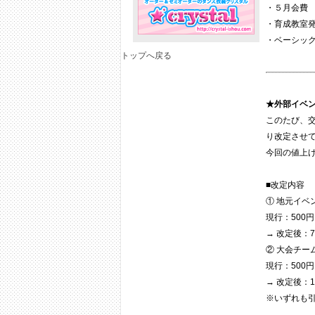
・５月会費
・育成教室
・ベーシッ
トップへ戻る
★外部イベ
このたび、交
り改定させ
今回の値上
■改定内容
① 地元イベ
現行：500円
→ 改定後：7
② 大会チ
現行：500円
→ 改定後：1
※いずれも