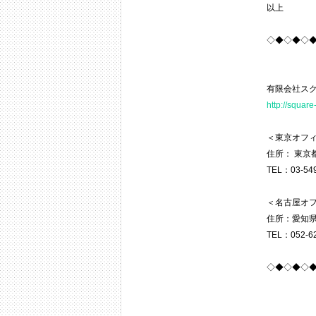
以上
◇◆◇◆◇
有限会社ス
http://square
＜東京オフ
住所： 東京都
TEL：03-549
＜名古屋オ
住所：愛知県
TEL：052-62
◇◆◇◆◇