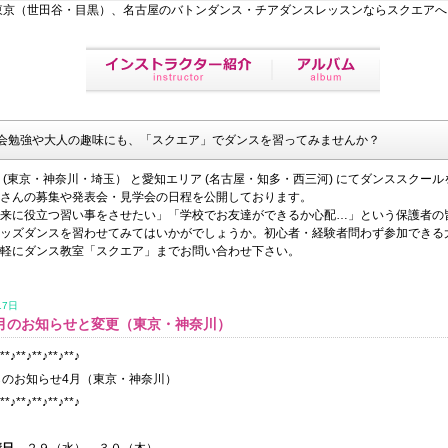
東京（世田谷・目黒）、名古屋のバトンダンス・チアダンスレッスンならスクエアへ
会勉強や大人の趣味にも、「スクエア」でダンスを習ってみませんか？
 (東京・神奈川・埼玉） と愛知エリア (名古屋・知多・西三河)
にてダンススクール
さんの募集や発表会・見学会の日程を公開しております。
来に役立つ習い事をさせたい」「学校でお友達ができるか心配…」という保護者の
ッズダンスを習わせてみてはいかがでしょうか。初心者・経験者問わず参加できる
軽にダンス教室「スクエア」までお問い合わせ下さい。
17日
年4月のお知らせと変更（東京・神奈川）
**♪**♪**♪**♪
**♪
のお知らせ4
月（東京・神奈川）
**♪**♪**♪**♪**♪