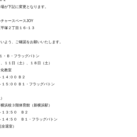
会場が下記に変更となります。
チャースペースJOY
平塚２丁目１６-１３
ないよう、ご確認をお願いいたします。
Ｂ１・Ｂ・フラッグバトン
）、１１日（土）、１８日（土）
文化教室
～１４:００ Ｂ２
～１５:００ Ｂ１・フラッグバトン
土）
新横浜校３階体育館（新横浜駅）
～１３:５０ Ｂ２
～１４:５０ Ｂ１・フラッグバトン
完全退室）