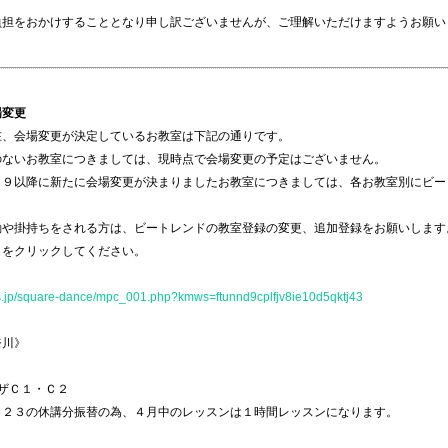
負担をおかけすることとなり申し訳ございませんが、ご理解いただけますようお願い
場変更
在、会場変更が決定しているお教室は下記の通りです。
のないお教室につきましては、現時点で会場変更の予定はございません。
１９
以降に新たに会場変更が決まりましたお教室につきましては、各お教室別にビー
動や掛持ちをされる方は、ビートレンドの教室登録の変更、追加登録をお願いします
らをクリックしてください。
ss.jp/square-dance/mpc_001.php?kmws=ftunnd9cplfjv8ie10d5qktj43
奈川》
ザＣ１・Ｃ２
／２３の休講分振替の為、４月中のレッスンは１時間レッスンになります。