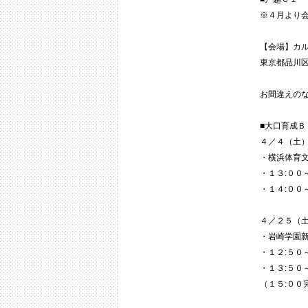
※４月より
【会場】カル
東京都品川区
お間違えの
■大口育成
４／４（土
・横浜体育
・１３:００
・１４:００
４／２５（
・岩崎学園
・１２:５０
・１３:５０
（１５:００