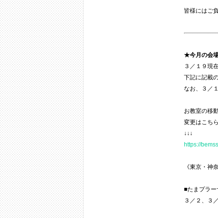
皆様にはご
★今月の会
３／１９
現
下記に記載
なお、３
／
お教室の移
変更はこち
↓↓↓
https://bem
《東京・神
■たまプラー
３／２、３