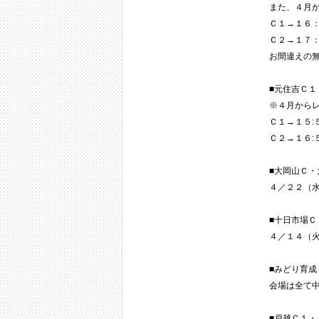
また、４月
Ｃ１→１６
Ｃ２→１７
お間違えの
■元住吉Ｃ１
※４月から
Ｃ１→１５:
Ｃ２→１６:
■大岡山Ｃ・
４／２２（
■十日市場Ｃ
４／１４（
■みどり育成
会場は全て
■戸越Ｃ１・