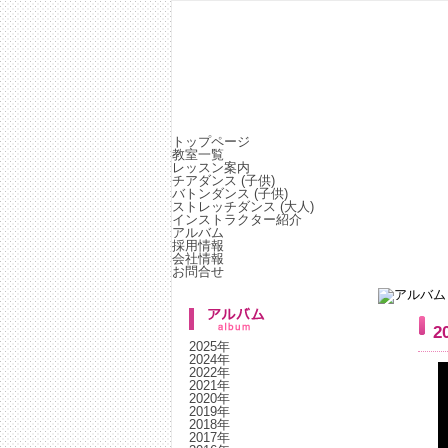
子供のお稽古・習い事 生徒募集中！横浜、川崎、
トップページ
教室一覧
レッスン案内
チアダンス (子供)
バトンダンス (子供)
ストレッチダンス (大人)
インストラクター紹介
アルバム
採用情報
会社情報
お問合せ
2
2025年
2024年
2022年
2021年
2020年
2019年
2018年
2017年